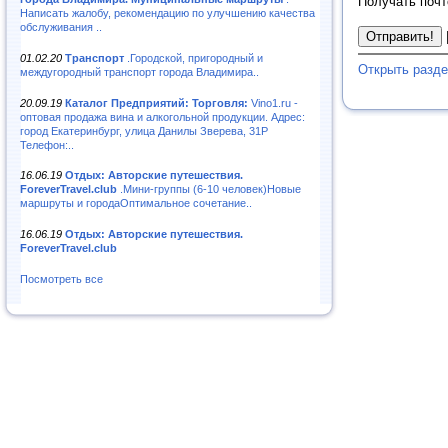
Получать почт
Написать жалобу, рекомендацию по улучшению качества
обслуживания ..
01.02.20
Транспорт
.Городской, пригородный и
Открыть разд
междугородный транспорт города Владимира..
20.09.19
Каталог Предприятий: Торговля:
Vino1.ru -
оптовая продажа вина и алкогольной продукции. Адрес:
город Екатеринбург, улица Данилы Зверева, 31Р
Телефон:..
16.06.19
Отдых: Авторские путешествия.
ForeverTravel.club
.Мини-группы (6-10 человек)Новые
маршруты и городаОптимальное сочетание..
16.06.19
Отдых: Авторские путешествия.
ForeverTravel.club
Посмотреть все