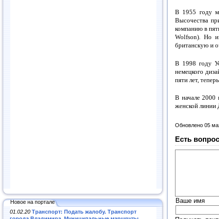
В 1955 году м
Высочества при
компанию в пят
Wolfson). Но 
британскую и о
В 1998 году У
немецкого диза
пяти лет, тепе
В начале 2000 
женской линии 
Обновлено 05 ма
Есть вопрос
Ваше имя
Новое на портале
01.02.20
Транспорт: Подать жалобу. Транспорт
города Владимира. Муниципальные маршруты
.