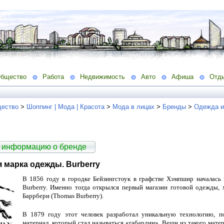
бщество
Работа
Недвижимость
Авто
Афиша
Отд
ество
>
Шоппинг | Мода | Красота
>
Мода в лицах
>
Бренды
>
Одежда и
 информацию о бренде
 марка одежды. Burberry
В 1856 году в городке Бейзингстоук в графстве Хэмпшир началась
Burberry. Именно тогда открылся первый магазин готовой одежды, 
Баррбери (Thomas Burberry).
В 1879 году этот человек разработал уникальную технологию, 
материал, который стал называться «габардин». Вещи из такого мате