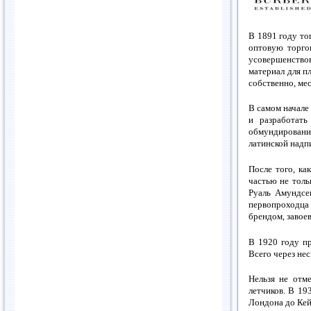
В 1891 году то
оптовую торго
усовершенство
материал для п
собственно, мес
В самом начале
и разработать
обмундировани
латинской надп
После того, ка
частью не толь
Руаль Амундсе
первопроходца 
брендом, заво
В 1920 году пр
Всего через нес
Нельзя не отм
летчиков. В 19
Лондона до Кей