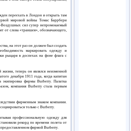
жден переехать в Лондон и открыть там
Первой мировой войны Томас Баррбери
но-Воздушных сил супер непромокаемый
дит от слова «траншея», обозначающего,
тва, на этот раз он должен был создать
необходимость маркировать одежду и
ки рыцаря в доспехах на фоне флага с
й жизни, теперь он являлся неизменной
атого декабря 1911 года, когда капитан
 экипировка фирмы Burberry. Палатка
азом, компания Burberry стала первым
оследствии фирменным знаком компании.
социироваться только с Burberry.
абатывая профессиональную одежду для
установили рекорд по времени полета от
 предоставленном фирмой Burberry.