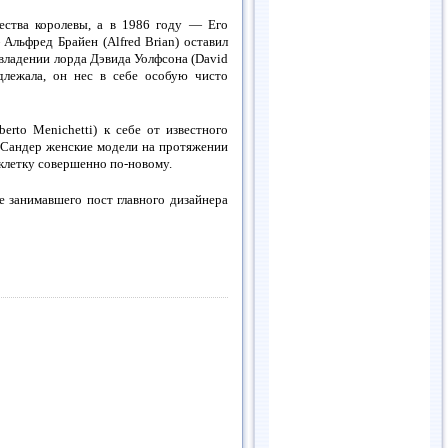
ства королевы, а в 1986 году — Его
Альфред Брайен (Alfred Brian) оставил
 владении лорда Дэвида Уолфсона (David
длежала, он нес в себе особую чисто
rto Menichetti) к себе от известного
у Cандер женские модели на протяжении
 клетку совершенно по-новому.
е занимавшего пост главного дизайнера