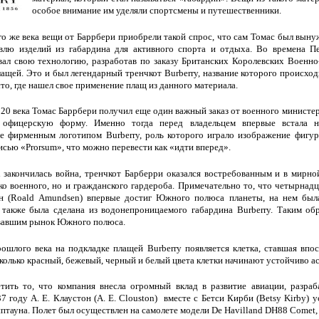
особое внимание им уделяли спортсмены и путешественники.
го же века вещи от Баррбери приобрели такой спрос, что сам Томас был выну
влю изделий из габардина для активного спорта и отдыха. Во времена 
вал свою технологию, разработав по заказу Британских Королевских Воен
лащей. Это и был легендарный тренчкот Burberry, название которого происхо
то, где нашел свое применение плащ из данного материала.
 20 века Томас Баррбери получил еще один важный заказ от военного министерс
 офицерскую форму. Именно тогда перед владельцем впервые встала 
е фирменным логотипом Burberry, роль которого играло изображение фигур
исью «Prorsum», что можно перевести как «идти вперед».
к закончилась война, тренчкот Барберри оказался востребованным и в мирно
ко военного, но и гражданского гардероба. Примечательно то, что четырнадц
н (Roald Amundsen) впервые достиг Южного полюса планеты, на нем была
также была сделана из водонепроницаемого габардина Burberry. Таким обр
евавшим рынок Южного полюса.
ошлого века на подкладке плащей Burberry появляется клетка, ставшая вп
колько красный, бежевый, черный и белый цвета клетки начинают устойчиво ас
етить то, что компания внесла огромный вклад в развитие авиации, разр
37 году А. Е. Клаустон (A. E. Clouston) вместе с Бетси Кирби (Betsy Kirby) 
птауна. Полет был осуществлен на самолете модели De Havilland DH88 Comet,