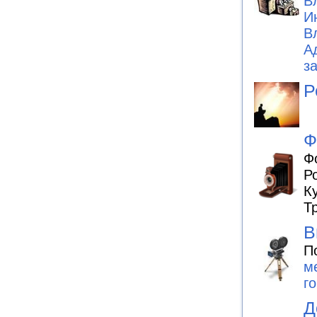
В
И
В
А
з
Р
Ф
Ф
Р
К
Т
В
П
м
г
Д