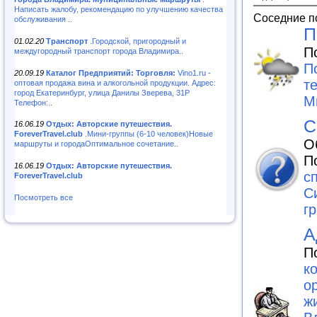
Написать жалобу, рекомендацию по улучшению качества
Соседние п
обслуживания ..
П
01.02.20
Транспорт
.Городской, пригородный и
П
междугородный транспорт города Владимира..
П
20.09.19
Каталог Предприятий: Торговля:
Vino1.ru -
т
оптовая продажа вина и алкогольной продукции. Адрес:
город Екатеринбург, улица Данилы Зверева, 31Р
М
Телефон:..
С
16.06.19
Отдых: Авторские путешествия.
ForeverTravel.club
.Мини-группы (6-10 человек)Новые
О
маршруты и городаОптимальное сочетание..
П
16.06.19
Отдых: Авторские путешествия.
с
ForeverTravel.club
С
Посмотреть все
г
А
П
к
о
ж