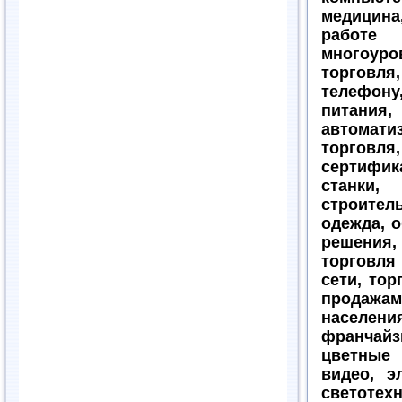
медицин
работе 
многоур
торговля,
телефон
питания
автомат
торговля,
сертифи
станки
строите
одежда, 
решения,
торговля
сети, то
продажами
населе
франчай
цветные
видео, э
светотехн