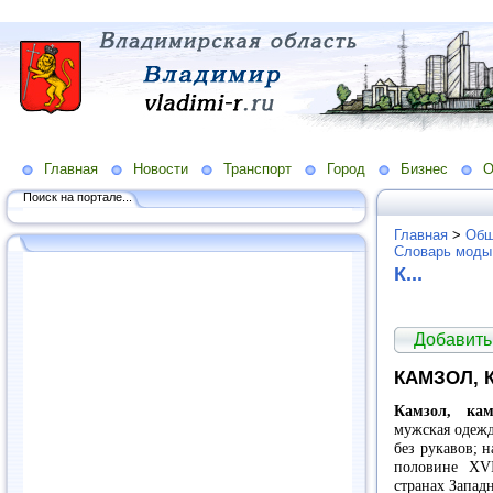
Главная
Новости
Транспорт
Город
Бизнес
О
Поиск на портале...
Главная
>
Общ
Словарь моды
К...
Добавить
КАМЗОЛ, 
Камзол, кам
мужская одежд
без рукавов; 
половине XVI
странах Запад