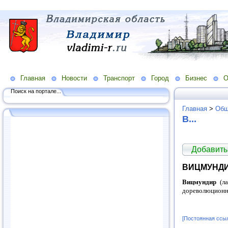
Главная
Новости
Транспорт
Город
Бизнес
О
Поиск на портале...
Главная
>
Общ
В...
Добавить
ВИЦМУНД
Вицмундир
(ла
дореволюционн
[Постоянная ссы