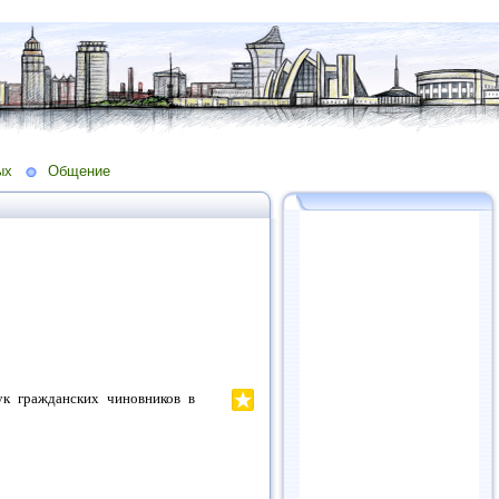
ых
Общение
ук гражданских чиновников в