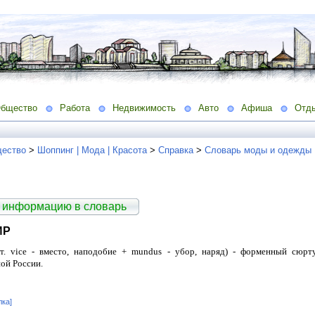
бщество
Работа
Недвижимость
Авто
Афиша
Отд
ество
>
Шоппинг | Мода | Красота
>
Справка
>
Словарь моды и одежды
 информацию в словарь
ИР
т. vice - вместо, наподобие + mundus - убор, наряд) - форменный сюрт
ой России.
лка]