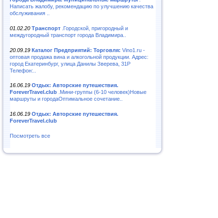
Написать жалобу, рекомендацию по улучшению качества
обслуживания ..
01.02.20
Транспорт
.Городской, пригородный и
междугородный транспорт города Владимира..
20.09.19
Каталог Предприятий: Торговля:
Vino1.ru -
оптовая продажа вина и алкогольной продукции. Адрес:
город Екатеринбург, улица Данилы Зверева, 31Р
Телефон:..
16.06.19
Отдых: Авторские путешествия.
ForeverTravel.club
.Мини-группы (6-10 человек)Новые
маршруты и городаОптимальное сочетание..
16.06.19
Отдых: Авторские путешествия.
ForeverTravel.club
Посмотреть все