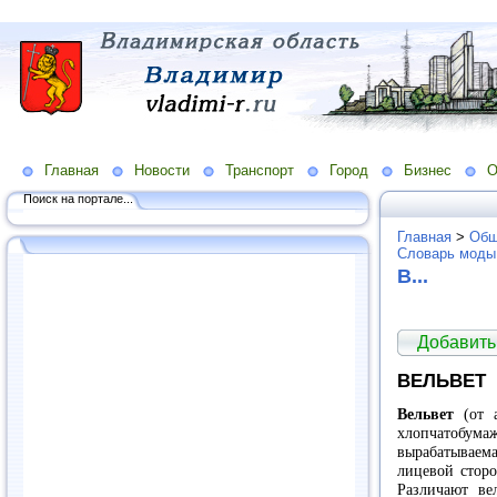
Главная
Новости
Транспорт
Город
Бизнес
О
Поиск на портале...
Главная
>
Общ
Словарь моды
В...
Добавить
ВЕЛЬВЕТ
Вельвет
(от 
хлопчатобу
вырабатываем
лицевой сторо
Различают ве