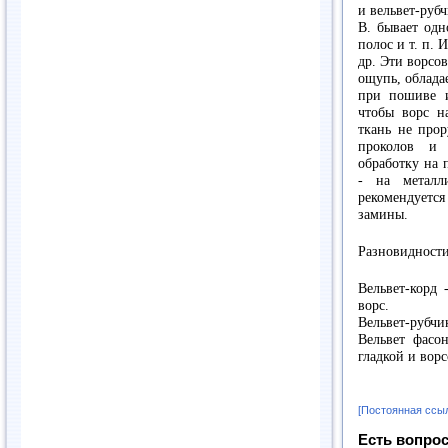
и вельвет-руб
В. бывает од
полос и т. п. 
др. Эти ворсо
ощупь, облада
при пошиве и
чтобы ворс н
ткань не про
проколов и 
обработку на 
- на металл
рекомендуетс
замины.
Разновидности
Вельвет-корд
ворс.
Вельвет-рубчик
Вельвет фасо
гладкой и вор
[Постоянная ссы
Есть вопрос