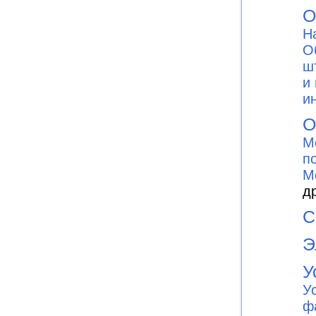
О
Н
О
ш
и
и
О
М
п
М
д
С
Э
У
У
ф