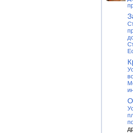
п
З
С
п
д
С
E
К
У
в
М
и
О
У
п
п
д