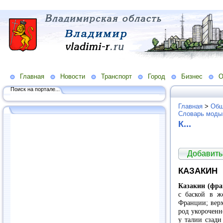
Главная
Новости
Транспорт
Город
Бизнес
О
Поиск на портале...
Главная
>
Общ
Словарь моды
К...
Добавить
КАЗАКИН
Казакин (фра
с баской в ж
Франции; верх
род укороченн
у талии сзади