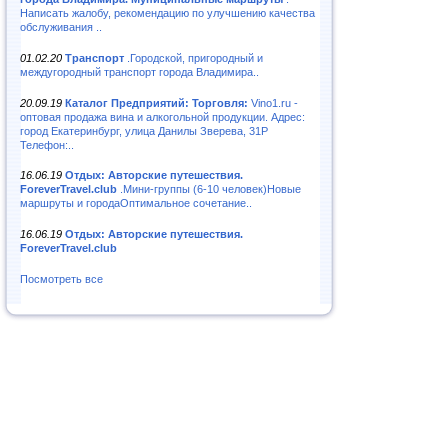
Написать жалобу, рекомендацию по улучшению качества
обслуживания ..
01.02.20
Транспорт
.Городской, пригородный и
междугородный транспорт города Владимира..
20.09.19
Каталог Предприятий: Торговля:
Vino1.ru -
оптовая продажа вина и алкогольной продукции. Адрес:
город Екатеринбург, улица Данилы Зверева, 31Р
Телефон:..
16.06.19
Отдых: Авторские путешествия.
ForeverTravel.club
.Мини-группы (6-10 человек)Новые
маршруты и городаОптимальное сочетание..
16.06.19
Отдых: Авторские путешествия.
ForeverTravel.club
Посмотреть все