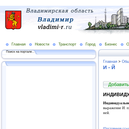
Главная
Новости
Транспорт
Город
Бизнес
О
Поиск на портале...
Главная
>
Общ
И - Й
Добавить
ИНДИВИД
Индивидуально
выражение И. п
ней.
[Постоянная ссы