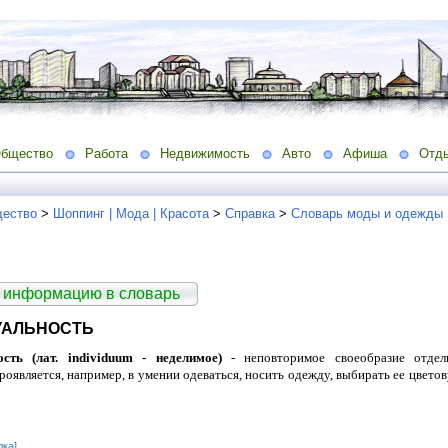
бщество
Работа
Недвижимость
Авто
Афиша
Отд
ество
>
Шоппинг | Мода | Красота
>
Справка
>
Словарь моды и одежды
 информацию в словарь
УАЛЬНОСТЬ
сть (лат. individuum - неделимое)
- неповторимое своеобразие отдель
роявляется, например, в умении одеваться, носить одежду, выбирать ее цветов
лка]